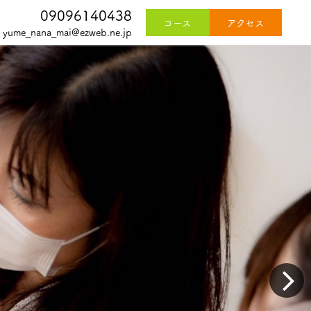
09096140438
コース
アクセス
yume_nana_mai@ezweb.ne.jp