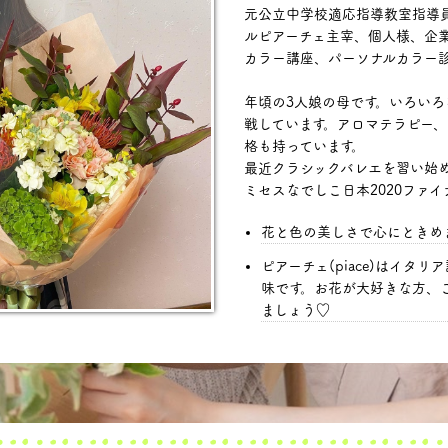
元公立中学校適応指導教室指導
ルピアーチェ主宰、個人様、企
カラー講座、パーソナルカラー
年頃の3人娘の母です。いろい
戦しています。アロマテラピー、
格も持っています。
最近クラシックバレエを習い始
ミセスなでしこ日本2020ファ
花と色の美しさで心にときめ
ピアーチェ(piace)はイタリア
味です。お花が大好きな方、
ましょう♡