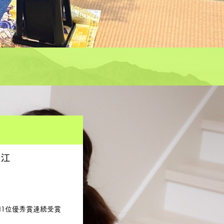
智江
国1位優秀賞連続受賞