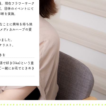
員。現在フラワーサーク
業、団体のイベントにて
診断を実施。
ろなことに興味を持ち挑
メディカルハーブの資
めました。
イナリスト。
きを
語で好き(like)という意
ご一緒にお花でときめき